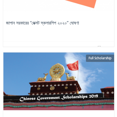
জাপান সরকারের “মেক্সট স্কলারশিপ ২০২০” ঘোষণা
চলমান
জাপান
Full Scholarship