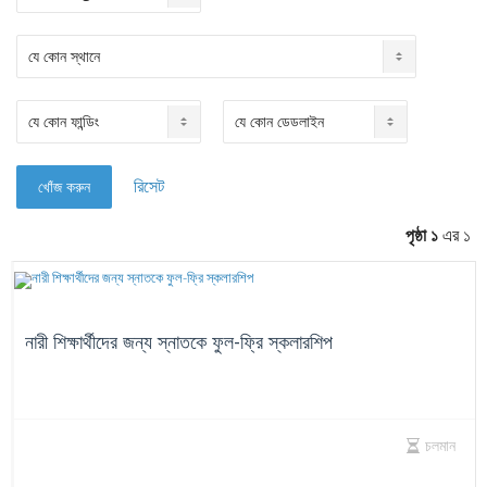
রিসেট
পৃষ্ঠা ১
এর ১
নারী শিক্ষার্থীদের জন্য স্নাতকে ফুল-ফ্রি স্কলারশিপ
চলমান