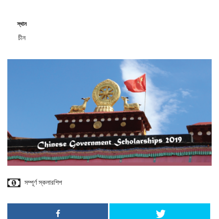
স্থান
চীন
সম্পূর্ণ স্কলারশিপ