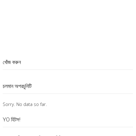
খোঁজ করুন
চলমান অপরচুনিটি
Sorry. No data so far.
YO হিটস!