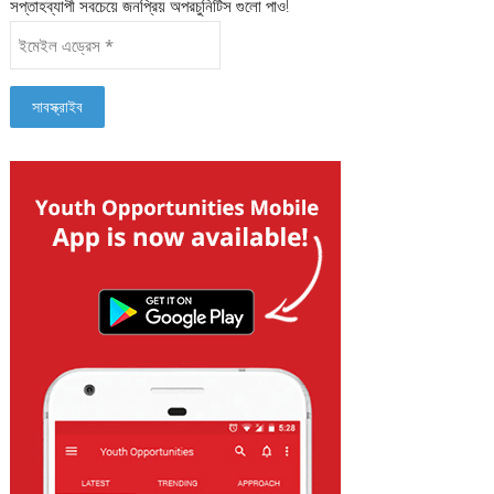
সপ্তাহব্যাপী সবচেয়ে জনপ্রিয় অপরচুনিটিস গুলো পাও!