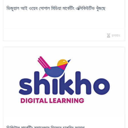
ভিজুয়াল আই ওয়েব সোশাল মিডিয়া মার্কেটিং এক্সিকিউটিভ খুঁজছে
চলমান
ডিজিটাল মার্কেটিং ম্যানেজার হিসেবে চাকরির সুযোগ