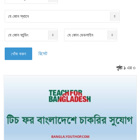
রিসেট
পৃষ্ঠা ১
এর ৩