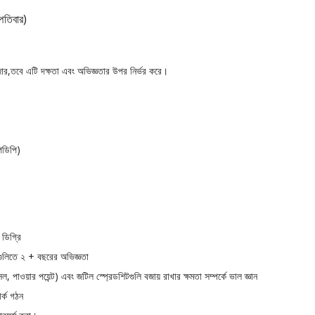
্পতিবার)
ার,
তবে এটি দক্ষতা এবং অভিজ্ঞতার উপর নির্ভর করে।
পিডিপি)
 ডিগ্রি
লগুলিতে ২ + বছরের অভিজ্ঞতা
েল, পাওয়ার পয়েন্ট) এবং জটিল স্প্রেডশিটগুলি বজায় রাখার ক্ষমতা সম্পর্কে ভাল জ্ঞান
র্ক গঠন