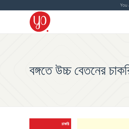
You 
বঙ্গতে উচ্চ বেতনের চাক
চাকরি