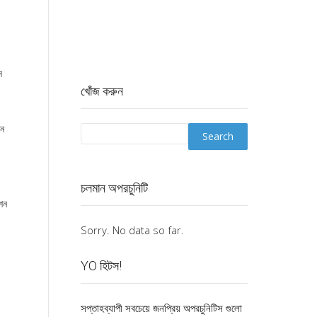
স
খোঁজ করুন
জন
চলমান অপরচুনিটি
েশন
Sorry. No data so far.
YO হিটস!
সপ্তাহব্যাপী সবচেয়ে জনপ্রিয় অপরচুনিটিস গুলো