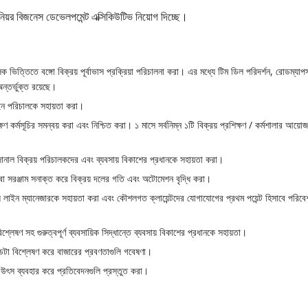
নিয়র বিজনেস ডেভেলপমেন্ট এক্সিকিউটিভ নিয়োগ দিচ্ছে।
ক ভিত্তিতে বঙ্গো বিক্রয় পূর্বাভাস প্রক্রিয়া পরিচালনা করা। এর মধ্যে টিম ডিল পরিদর্শন, রোডম্যাপ
ন্তর্ভুক্ত রয়েছে।
লাইন পরিচালকে সহায়তা করা।
্ষণ কর্মসূচির সমন্বয় করা এবং নিশ্চিত করা। ১ মাসে সর্বনিম্ন ১টি বিক্রয় প্রশিক্ষণ / কর্মশালার আয়ো
জোনাল বিক্রয় পরিচালকদের এবং ব্যবসায় বিকাশের প্রধানকে সহায়তা করা।
া বা সরঞ্জাম সনাক্ত করে বিক্রয় দলের গতি এবং অটোমেশন বৃদ্ধি করা।
় লাইন ম্যানেজারকে সহায়তা করা এবং কৌশলগত ক্লায়েন্টদের যোগাযোগের প্রথম পয়েন্ট হিসাবে পরিব
লেষণ সহ গুরুত্বপূর্ণ ব্যবসায়িক সিদ্ধান্তে ব্যবসায় বিকাশের প্রধানকে সহায়তা।
ডেটা বিশ্লেষণ করে বাজারের প্রবণতাগুলি গবেষণা।
ক উৎস ব্যবহার করে প্রতিবেদনগুলি প্রস্তুত করা।