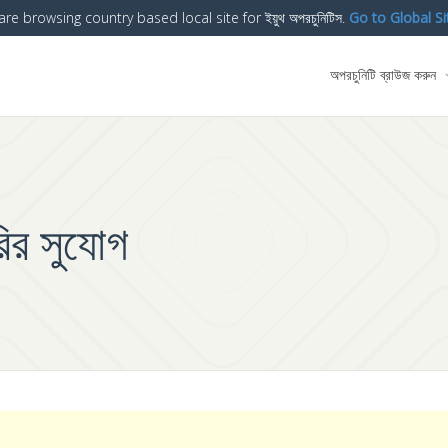
are browsing country based local site for ইয়ুথ অপরচুনিটিস.
Go to Global Si
অপরচুনিটি ব্রাউজ করুন
রির সুযোগ