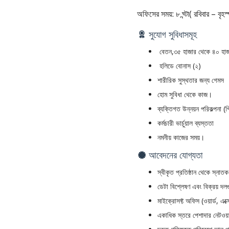
অফিসের সময়: ৮ ঘ্ন্টা( রবিবার – বৃহস
সুযোগ সুবিধাসমূহ
বেতন,
৩৫ হাজার থেকে ৪০ হাজ
হলিডে বোনাস (২)
শারীরিক সুস্থতার জন্য গেমস
হোম সুবিধা থেকে কাজ।
ব্যক্তিগত উন্নয়ন পরিকল্পনা (
কর্মচারী ভার্চুয়াল ব্যস্ততা
নমনীয় কাজের সময়।
আবেদনের যোগ্যতা
স্বীকৃত প্রতিষ্ঠান থেকে স্নাতক
ডেটা বিশ্লেষণ এবং বিক্রয় দ
মাইক্রোসফ্ট অফিস (ওয়ার্ড, এক্স
একাধিক স্তরে পেশাদার নেটওয়া