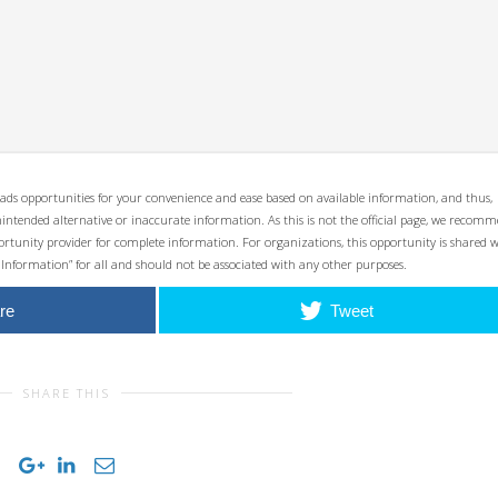
ads opportunities for your convenience and ease based on available information, and thus,
unintended alternative or inaccurate information. As this is not the official page, we recom
opportunity provider for complete information. For organizations, this opportunity is shared 
 Information” for all and should not be associated with any other purposes.
re
Tweet
SHARE THIS