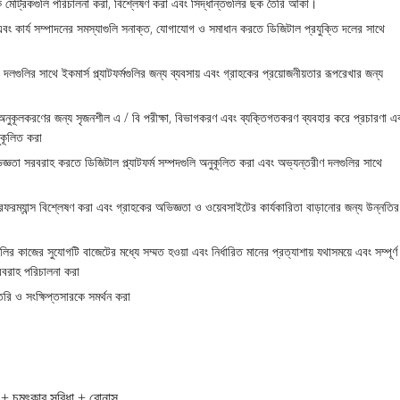
ূলক মেট্রিকগুলি পরিচালনা করা, বিশ্লেষণ করা এবং সিদ্ধান্তগুলির ছক তৈরি আঁকা।
ত এবং কার্য সম্পাদনের সমস্যাগুলি সনাক্ত, যোগাযোগ ও সমাধান করতে ডিজিটাল প্রযুক্তি দলের সাথে
গুলির সাথে ইকমার্স প্ল্যাটফর্মগুলির জন্য ব্যবসায় এবং গ্রাহকের প্রয়োজনীয়তার রূপরেখার জন্য
 অনুকূলকরণের জন্য সৃজনশীল এ / বি পরীক্ষা, বিভাগকরণ এবং ব্যক্তিগতকরণ ব্যবহার করে প্রচারণা এ
ুকূলিত করা
র অভিজ্ঞতা সরবরাহ করতে ডিজিটাল প্ল্যাটফর্ম সম্পদগুলি অনুকূলিত করা এবং অভ্যন্তরীণ দলগুলির সাথে
রফরম্যান্স বিশ্লেষণ করা এবং গ্রাহকের অভিজ্ঞতা ও ওয়েবসাইটের কার্যকারিতা বাড়ানোর জন্য উন্নতির
লির কাজের সুযোগটি বাজেটের মধ্যে সম্মত হওয়া এবং নির্ধারিত মানের প্রত্যাশায় যথাসময়ে এবং সম্পূর্ণ
রবরাহ পরিচালনা করা
তৈরি ও সংক্ষিপ্তসারকে সমর্থন করা
 + চমৎকার সুবিধা + বোনাস