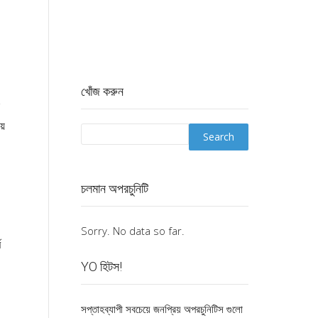
খোঁজ করুন
য়
চলমান অপরচুনিটি
Sorry. No data so far.
ম
YO হিটস!
সপ্তাহব্যাপী সবচেয়ে জনপ্রিয় অপরচুনিটিস গুলো