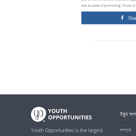
sole purpose of promoting “Access to
Sha
ইয়ুথ অপর
সম্পর্কে
Youth Opportunities is the largest