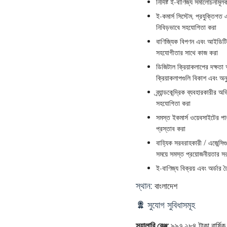
নির্দিষ্ট ই-বাণিজ্য সমালোচনাম
ই-কমার্স সিস্টেম, প্রযুক্তিগ
নিবিড়ভাবে সহযোগিতা করা
বাণিজ্যিক বিপণন এবং আইডিটি দল
সহযোগীতার সাথে কাজ করা
ডিজিটাল ক্রিয়াকলাপের দক্ষতা
ক্রিয়াকলাপগুলি বিকাশ এবং অন
ব্র্যান্ডকেন্দ্রিক ব্যবহারকারী
সহযোগিতা করা
সমস্ত ইকমার্স ওয়েবসাইটের পা
প্রস্তাব করা
বাহ্যিক সরবরাহকারী / এজেন্সিগু
সময়ে সমস্ত প্রয়োজনীয়তার স
ই-বাণিজ্য বিক্রয় এবং অর্ডার 
স্থান:
বাংলাদেশ
সুযোগ সুবিধাসমূহ
স্যালারি রেঞ্জ:
৯৯৭,২৮৪ টাকা বার্ষিক