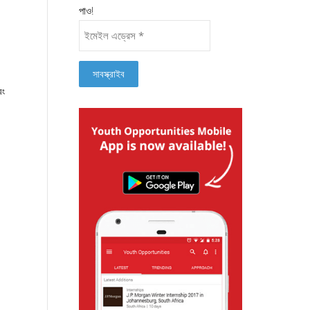
পাও!
বং