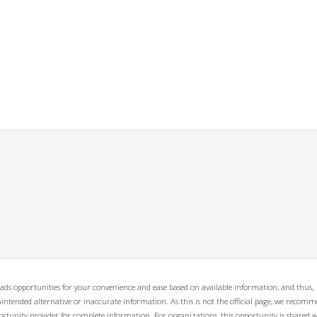
ads opportunities for your convenience and ease based on available information, and thus,
unintended alternative or inaccurate information. As this is not the official page, we recom
opportunity provider for complete information. For organizations, this opportunity is shared 