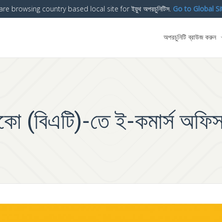
are browsing country based local site for ইয়ুথ অপরচুনিটিস.
Go to Global Si
অপরচুনিটি ব্রাউজ করুন
াকো (বিএটি)-তে ই-কমার্স অফি