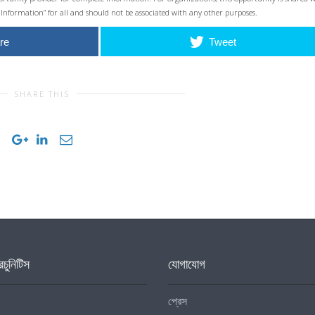
 Information” for all and should not be associated with any other purposes.
re
Tweet
SHARE THIS
চুনিটিস
যোগাযোগ
প্রেস