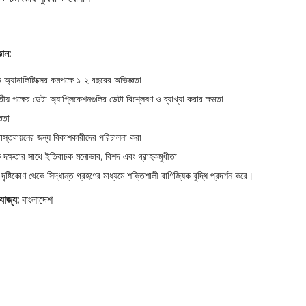
ঞান:
ড অ্যানালিটিক্সের কমপক্ষে ১-২ বছরের অভিজ্ঞতা
তীয় পক্ষের ডেটা অ্যাপ্লিকেশনগুলির ডেটা বিশ্লেষণ ও ব্যাখ্যা করার ক্ষমতা
ঞতা
লি বাস্তবায়নের জন্য বিকাশকারীদের পরিচালনা করা
িক দক্ষতার সাথে ইতিবাচক মনোভাব, বিশদ এবং গ্রাহকমুখীতা
দৃষ্টিকোণ থেকে সিদ্ধান্ত গ্রহণের মাধ্যমে শক্তিশালী বাণিজ্যিক বুদ্ধি প্রদর্শন করে।
রযোজ্য:
বাংলাদেশ