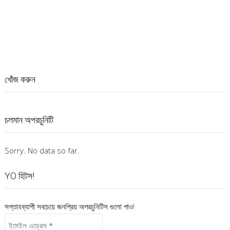
খোঁজ করুন
চলমান অপরচুনিটি
Sorry. No data so far.
YO হিটস!
সপ্তাহব্যাপী সবচেয়ে জনপ্রিয় অপরচুনিটিস গুলো পাও!