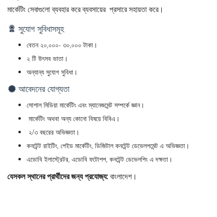
মার্কেটিং সেবাগুলো ব্যবহার করে ব্যবসায়ের প্রসারে সহায়তা করে।
সুযোগ সুবিধাসমূহ
বেতন ২০,০০০- ৩০,০০০ টাকা।
২ টি উৎসব ভাতা।
অন্যান্য সুযোগ সুবিধা।
আবেদনের যোগ্যতা
সোশাল মিডিয়া মার্কেটিং এবং ম্যানেজমেন্ট সম্পর্কে জ্ঞান।
মার্কেটিং অথবা অন্য কোনো বিষয়ে বিবিএ।
২/৩ বছরের অভিজ্ঞতা।
কনটেন্ট রাইটিং, পেইড মার্কেটিং, ডিজিটাল কনটেন্ট ডেভেলপমেন্ট এ অভিজ্ঞতা।
এডোবি ইলাস্ট্রেটর, এডোবি ফটোশপ, কনটেন্ট ডেভেলপিং এ দক্ষতা।
যেসকল স্থানের প্রার্থীদের জন্য প্রযোজ্য:
বাংলাদেশ।