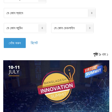
রিসেট
পৃষ্ঠা ১
এর ১