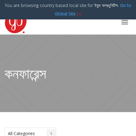
You are browsing country based local site for ইয়ুথ অপরচুনিটিস.
Go to
Global Site
[x]
Toggl
navig
কনফারেন্স