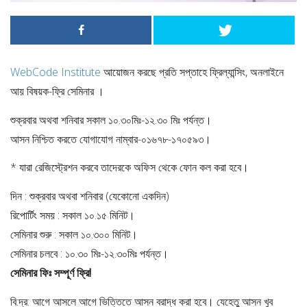
WebCode Institute
আয়োজন করছে প্রতি সপ্তাহে ফ্রিল্যান্সিং, অনলাইনে
আয় বিষয়ক-ফ্রি সেমিনার ।
শুক্রবার অথবা শনিবার সকাল ১০.৩০মিঃ-১২.৩০ মিঃ পর্যন্ত।
আসন নিশ্চিত করতে যোগাযোগ নাম্বার-০১৬৭৮-১৭০৫৯৩।
* যারা রেজিস্ট্রেশন করবে তাদেরকে অফিস থেকে ফোন কল করা হবে।
দিন : শুক্রবার অথবা শনিবার (যেকোনো একদিন)
রিপোর্টিং সময় : সকাল ১০.১৫ মিনিট।
সেমিনার শুরু : সকাল ১০.৩০০ মিনিট।
সেমিনার চলবে : ১০.৩০ মিঃ-১২.৩০মিঃ পর্যন্ত।
সেমিনার ফিঃ সম্পূর্ণ ফ্রি!
বি:দ্র: আগে আসলে আগে ভিত্তিতে আসন বরাদ্ধ করা হবে। যেহেতু আসন খুব