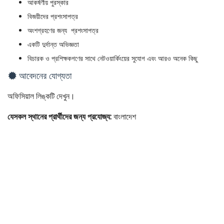
আকর্ষণীয় পুরস্কার
বিজয়ীদের প্রশংসাপত্র
অংশগ্রহণের জন্য প্রশংসাপত্র
একটি দুর্দান্ত অভিজ্ঞতা
বিচারক ও প্রশিক্ষকগণের সাথে নেটওয়ার্কিংয়ের সুযোগ এবং আরও অনেক কিছু
আবেদনের যোগ্যতা
অফিসিয়াল লিঙ্কটি দেখুন।
যেসকল স্থানের প্রার্থীদের জন্য প্রযোজ্য:
বাংলাদেশ