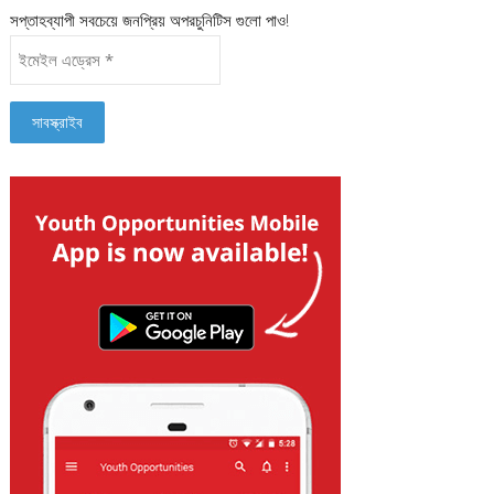
সপ্তাহব্যাপী সবচেয়ে জনপ্রিয় অপরচুনিটিস গুলো পাও!