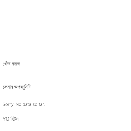
খোঁজ করুন
চলমান অপরচুনিটি
Sorry. No data so far.
YO হিটস!