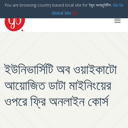
You are browsing country based local site for ইয়ুথ অপরচুনিটিস.
Go to
Global Site
[x]
Toggl
navig
ইউনিভার্সিটি অব ওয়াইকাটো
আয়োজিত ডাটা মাইনিংয়ের
ওপরে ফ্রি অনলাইন কোর্স