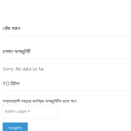
খোঁজ করুন
চলমান অপরচুনিটি
Sorry. No data so far.
YO হিটস!
সপ্তাহব্যাপী সবচেয়ে জনপ্রিয় অপরচুনিটিস গুলো পাও!