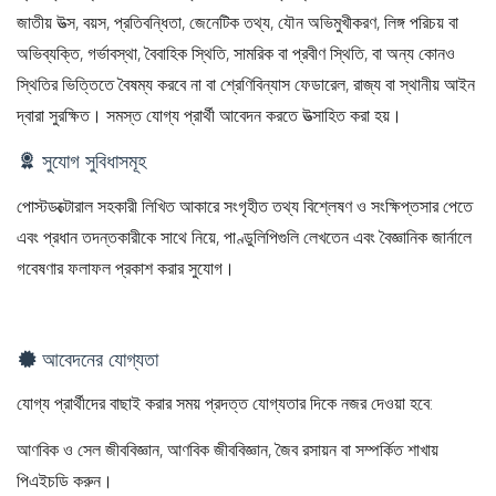
জাতীয় উত্স, বয়স, প্রতিবন্ধিতা, জেনেটিক তথ্য, যৌন অভিমুখীকরণ, লিঙ্গ পরিচয় বা
অভিব্যক্তি, গর্ভাবস্থা, বৈবাহিক স্থিতি, সামরিক বা প্রবীণ স্থিতি, বা অন্য কোনও
স্থিতির ভিত্তিতে বৈষম্য করবে না বা শ্রেণিবিন্যাস ফেডারেল, রাজ্য বা স্থানীয় আইন
দ্বারা সুরক্ষিত। সমস্ত যোগ্য প্রার্থী আবেদন করতে উত্সাহিত করা হয়।
সুযোগ সুবিধাসমূহ
পোস্টডক্টোরাল সহকারী লিখিত আকারে সংগৃহীত তথ্য বিশ্লেষণ ও সংক্ষিপ্তসার পেতে
এবং প্রধান তদন্তকারীকে সাথে নিয়ে, পাণ্ডুলিপিগুলি লেখতেন এবং বৈজ্ঞানিক জার্নালে
গবেষণার ফলাফল প্রকাশ করার সুযোগ।
আবেদনের যোগ্যতা
যোগ্য প্রার্থীদের বাছাই করার সময় প্রদত্ত যোগ্যতার দিকে নজর দেওয়া হবে:
আণবিক ও সেল জীববিজ্ঞান, আণবিক জীববিজ্ঞান, জৈব রসায়ন বা সম্পর্কিত শাখায়
পিএইচডি করুন।