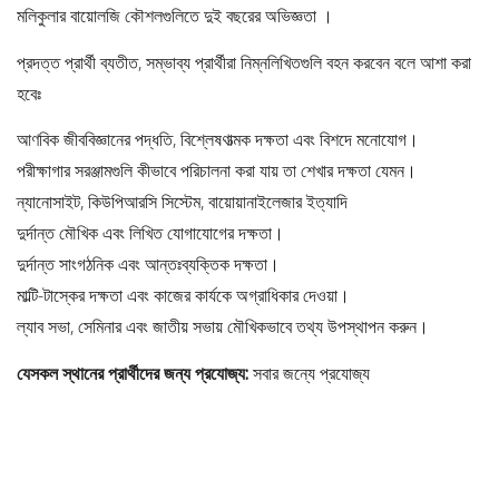
মলিকুলার বায়োলজি কৌশলগুলিতে দুই বছরের অভিজ্ঞতা ।
প্রদত্ত প্রার্থী ব্যতীত, সম্ভাব্য প্রার্থীরা নিম্নলিখিতগুলি বহন করবেন বলে আশা করা
হবেঃ
আণবিক জীববিজ্ঞানের পদ্ধতি, বিশ্লেষণাত্মক দক্ষতা এবং বিশদে মনোযোগ।
পরীক্ষাগার সরঞ্জামগুলি কীভাবে পরিচালনা করা যায় তা শেখার দক্ষতা যেমন।
ন্যানোসাইট, কিউপিআরসি সিস্টেম, বায়োয়ানাইলেজার ইত্যাদি
দুর্দান্ত মৌখিক এবং লিখিত যোগাযোগের দক্ষতা।
দুর্দান্ত সাংগঠনিক এবং আন্তঃব্যক্তিক দক্ষতা।
মাল্টি-টাস্কের দক্ষতা এবং কাজের কার্যকে অগ্রাধিকার দেওয়া।
ল্যাব সভা, সেমিনার এবং জাতীয় সভায় মৌখিকভাবে তথ্য উপস্থাপন করুন।
যেসকল স্থানের প্রার্থীদের জন্য প্রযোজ্য:
সবার জন্যে প্রযোজ্য