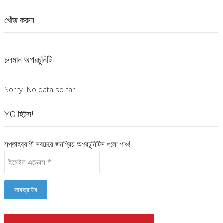
খোঁজ করুন
চলমান অপরচুনিটি
Sorry. No data so far.
YO হিটস!
সপ্তাহব্যাপী সবচেয়ে জনপ্রিয় অপরচুনিটিস গুলো পাও!