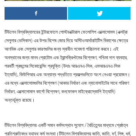
টিউলেন বিশ্ববিদ্যালয়ের ইন্টারফোলে পোস্টডক্টোরাল ফেলোশিপ এক্সোসোমস (এক্সট্রা
সেলুলার ভেসিকাল) এর উপর বিশেষ জোর দিয়ে অস্টিওআর্থারাইটিস বিকাশের ক্ষেত্রে
আণবিক এবং সেলুলার কারণগুলির জন্য স্বাধীন গবেষণা পরিচালনা করবে। এই
অবস্থানের জন্য মানব প্রোটোম এবং ট্রান্সক্রিপ্টমের বিশ্লেষণ, পশ্চিমা দাগ ব্যবহার,
পরবর্তী প্রজন্মের সিকোয়েন্সিং প্রযুক্তি (উদাঃ আরএনএ-সিক, এমআরএনএ-সিক
ইত্যাদি), কিউপিআর এবং অন্যান্য পদ্ধতিতে প্রকল্পগুলিতে অংশ নেওয়া প্রয়োজন।
এর মধ্যে এক্সোসোমগুলির বিশ্লেষণ (আকার নির্ধারণ এবং ন্যানোসাইটের সাথে পরিমাণ
নির্ধারণ, এক্সোসোমাল কার্গো বিশ্লেষণ, কনফোকল মাইক্রোস্কোপি ইত্যাদি)
অন্তর্ভুক্ত রয়েছে।
টিউলেন বিশ্ববিদ্যালয় একটি সমান কর্মসংস্থান সুযোগ / বৈচিত্র্যের মাধ্যমে শ্রেষ্ঠত্ব
প্রতিশ্রুতিবদ্ধ যথাযথ কর্ম সংস্থা।টিউলেন বিশ্ববিদ্যালয় জাতি, জাতি, বর্ণ, লিঙ্গ, ধর্ম,