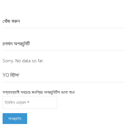
খোঁজ করুন
চলমান অপরচুনিটি
Sorry. No data so far.
YO হিটস!
সপ্তাহব্যাপী সবচেয়ে জনপ্রিয় অপরচুনিটিস গুলো পাও!