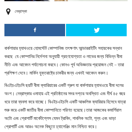
নেব্রাস্কা
বার্কশায়ার হ্যাথওয়ে হোমস্টেট কোম্পানিজ তৎক্ষণাৎ আন্ডাররাইটিং সহায়কের সন্ধান
করছে যে কোম্পানির নির্দেশনা অনুযায়ী গ্রহণযোগ্যতা ও লাভের জন্য বিভিন্ন বীমা
নীতি এবং আবেদন পর্যালোচনা করবে। কোনও পূর্ব অভিজ্ঞতার প্রয়োজন নেই – তারা
প্রশিক্ষণ দেবে। মার্কিন যুক্তরাষ্ট্রে চাকরীর জন্য এখনই আবেদন করুন।
বিএইচএইচসি ছয়টি বীমা ক্যারিয়ারের একটি গ্রুপ যা বার্কশায়ার হ্যাথওয়ে বীমা দলের
অংশ। নেব্রাস্কার ওমাহায় এই প্রতিষ্ঠানের সদর দপ্তর অবস্থিত এবং দীর্ঘ ৪৫ বছর
ধরে তারা ব্যবসা করে যাচ্ছে। বিএইচএইচসি একটি আঞ্চলিক ক্যারিয়ার হিসেবে যাত্রা
শুরু করে একটি জাতীয় বীমা কোম্পানিতে পরিণত হয়েছে।তারা আজকের কমার্শিয়াল
অটো এবং প্রোপার্টি মার্কেটপ্লেস যেমন ট্রাকিং, পাবলিক অটো, শূন্য এবং ভাড়া
প্রোপার্টি এবং আরও অনেক কিছুতে চ্যালেঞ্জিং মান নিশ্চিত করে।