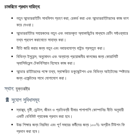
চাকরিতে প্রধান দায়িত্ব:
নতুন আন্ডাররাইটিং সাবমিশন গ্রহণ করা, রেকর্ড করা এবং আন্ডাররাইটারদের কাজ ভাগ
করে দেওয়া।
আন্ডাররাইটার সহায়কদের নতুন এবং নবায়নকৃত অ্যাকাউন্টের মাধ্যমে রেটিং সফ্টওয়্যারে
তথ্য প্রবেশ করানোতে সাহায্য করা।
নীতি জারি করার জন্য নতুন এবং নবায়নযোগ্য বাইন্ড প্রস্তুত করা।
বিভিন্ন ইসুয়েন্স, অনুমোদন এবং অন্যান্য প্রয়োজনীয় কাগজের জন্য কোয়ালিটি
অ্যাসিউরেন্স টেকনিশিয়ান হিসেবে কাজ করা।
আন্ডার রাইটারদের পক্ষে তথ্য, স্বাক্ষরিত ডকুমেন্টেশন এবং বিভিন্ন আইটেমের স্পষ্টতার
জন্য এজেন্টদের সাথে যোগাযোগ করা।
স্থান:
যুক্তরাষ্ট্র
সুযোগ সুবিধাসমূহ
স্বাস্থ্য, দৃষ্টি, ডেন্টাল, জীবন ও প্রতিবন্ধী বীমার পাশাপাশি কোম্পানির নীতি অনুযায়ী
একটি বেনিফিট প্যাকেজ প্রদান করা হবে।
উচ্চ শিক্ষার জন্য নিয়মিত এবং পূর্ণ সময়ের কর্মীদের জন্য ১০০% অগ্রীম টিউশন ফি
প্রদান করা হবে।