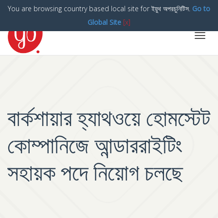
You are browsing country based local site for ইয়ুথ অপরচুনিটিস.
Go to
Global Site
[x]
Toggl
navig
বার্কশায়ার হ্যাথওয়ে হোমস্টেট
কোম্পানিজে আন্ডাররাইটিং
সহায়ক পদে নিয়োগ চলছে