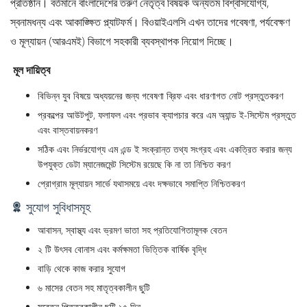
প্রতিষ্ঠান। বর্তমানে বাংলাদেশের তরুণ নেতৃত্ব বিষয়ক অন্যতম বিশ্বাসযোগ্য,
স্বনামধন্য এবং আকাঙ্ক্ষিত প্ল্যাটফর্ম। বিওয়াইএলসি এখন তাদের গবেষণা, পর্যবেক্ষণ
ও মূল্যায়ন (আরএমই) বিভাগে সহকারী ব্যবস্থাপক নিয়োগ দিচ্ছে।
মূল দায়িত্ব
বিভিন্ন যুব বিষয়ে অধ্যয়নের জন্য গবেষণা ব্রিফ এবং ধারণাগত নোট প্রস্তুতকরণ
প্রকল্পের আউটপুট, ফলাফল এবং প্রভাব ক্যাপচার করে এম অ্যান্ড ই-সিস্টেম প্রস্তুত
এবং বাস্তবায়নকরণ
সঠিক এবং নির্ভরযোগ্য এম এন্ড ই সংক্রান্ত তথ্য সংগ্রহ এবং একত্রিত করার জন্য
উপযুক্ত ডেটা ম্যানেজমেন্ট সিস্টেম রয়েছে কি না তা নিশ্চিত করণ
প্রোগ্রাম মূল্যায়ন সার্ভে যথাসময়ে এবং দক্ষভাবে সমাপ্তি নিশ্চিতকরণ
সুযোগ সুবিধাসমূহ
আবাসন, স্বাস্থ্য এবং ভ্রমণ ভাতা সহ প্রতিযোগিতামূলক বেতন
২ টি উৎসব বোনাস এবং কর্মক্ষমতা ভিত্তিক বার্ষিক বৃদ্ধি
বাড়ি থেকে কাজ করার সুযোগ
৬ মাসের বেতন সহ মাতৃত্বকালীন ছুটি
সবেতন পিতৃত্বকালীন ছুটি ১৫ দিন