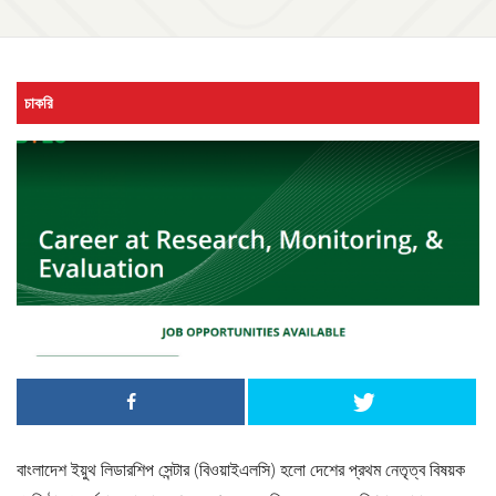
চাকরি
বাংলাদেশ ইয়ুথ লিডারশিপ সেন্টার (বিওয়াইএলসি) হলো দেশের প্রথম নেতৃত্ব বিষয়ক