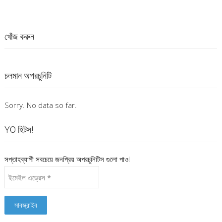
খোঁজ করুন
চলমান অপরচুনিটি
Sorry. No data so far.
YO হিটস!
সপ্তাহব্যাপী সবচেয়ে জনপ্রিয় অপরচুনিটিস গুলো পাও!