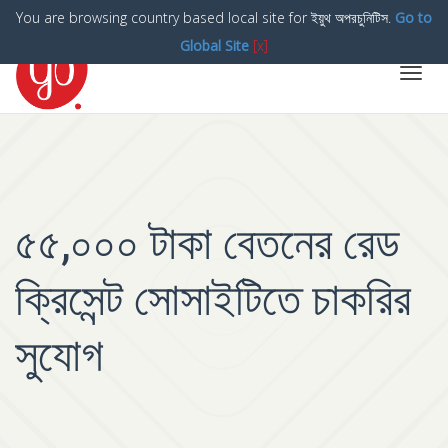
You are browsing country based local site for ইয়ুথ অপরচুনিটিস.
Go to
Global Site
[x]
Toggl
navig
৫৫,০০০ টাকা বেতনের রেড
ক্রিসেন্ট সোসাইটিতে চাকরির
সুযোগ