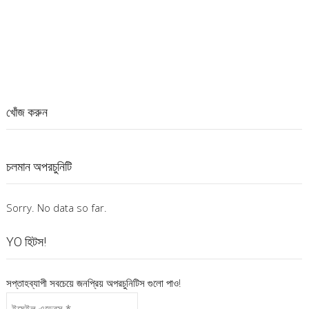
খোঁজ করুন
চলমান অপরচুনিটি
Sorry. No data so far.
YO হিটস!
সপ্তাহব্যাপী সবচেয়ে জনপ্রিয় অপরচুনিটিস গুলো পাও!