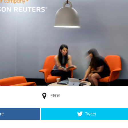
কানাডা
re
Tweet