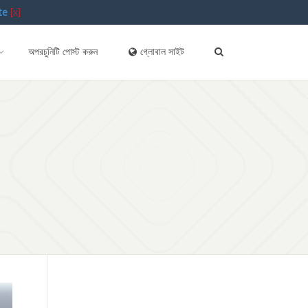
te
[x]
অপরচুনিটি পোস্ট করুন
গ্লোবাল সাইট