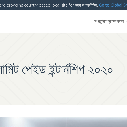
are browsing country based local site for ইয়ুথ অপরচুনিটিস.
Go to Global Si
অপরচুনিটি ব্রাউজ করুন
 সামিট পেইড ইন্টার্নশিপ ২০২০