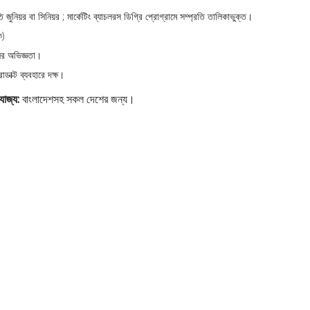
ি জুনিয়র বা সিনিয়র ; মার্কেটিং ব্যাচলরস ডিগ্রি প্রোগ্রামে সম্প্রতি তালিকাভুক্ত।
ক)
নের অভিজ্ঞতা।
াক্ট ব্যবহারে দক্ষ।
রযোজ্য:
বাংলাদেশসহ সকল দেশের জন্য।