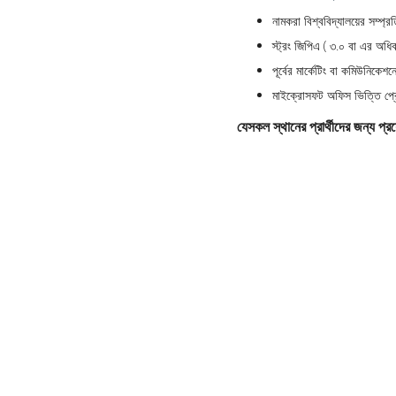
নামকরা বিশ্ববিদ্যালয়ের সম্প্রত
স্ট্রং জিপিএ ( ৩.০ বা এর অধি
পূর্বের মার্কেটিং বা কমিউনিকেশ
মাইক্রোসফট অফিস ভিত্তি প্রোড
যেসকল স্থানের প্রার্থীদের জন্য প্