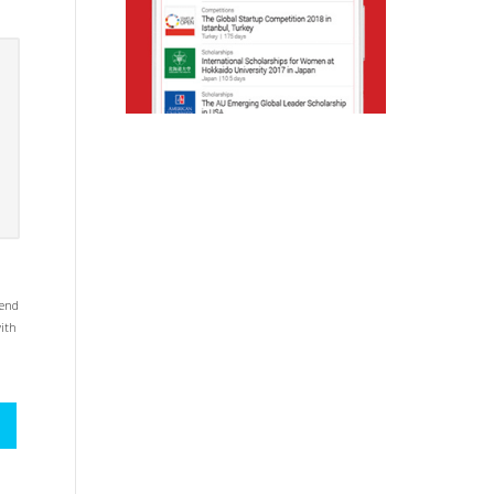
mend
with