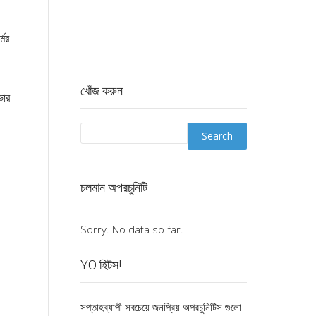
মের
খোঁজ করুন
ভার
চলমান অপরচুনিটি
Sorry. No data so far.
YO হিটস!
সপ্তাহব্যাপী সবচেয়ে জনপ্রিয় অপরচুনিটিস গুলো