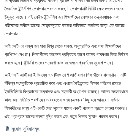
অস্ট্রিয়ার বিজ্ঞান ও প্রযুক্তি গবেষণা প্রতিষ্ঠান শিক্ষার্থীদের জন্য একটি আইএসটি
বৈজ্ঞানিক ইন্টার্নশিপ প্রোগ্রাম প্রদান করছে। প্রোগ্রামটি নির্দিষ্ট ক্ষেত্রগুলোর জন্য
উন্মুক্ত আছে। এই পেইড ইন্টার্নশিপ হল শিক্ষার্থীদের পেশাদার তত্ত্বাবধায়ক এবং
পরিবেশের অধীনে তাদের ক্ষেত্রসমূহতে কাজের অভিজ্ঞতা অর্জনের জন্য এক বছরের
প্রোগ্রাম।
আইএসটি এর লক্ষ্য হল সারা বিশ্ব থেকে সক্ষম, অনুপ্রাণিত এবং দক্ষ শিক্ষার্থীদের
প্রশিক্ষণ দেওয়া। শিক্ষার্থীদের আবেদন প্রক্রিয়ার আগে তাদের গবেষণার বিষয় নির্বাচন
করতে হবে। ইন্টার্নরা তাদের গবেষণা কাজ সম্মেলনে প্রদর্শনের সুযোগ পাবে।
আইএসটি অস্ট্রিয়া ইতিমধ্যে ৭০ টিরও বেশি জাতীয়তার শিক্ষার্থীদের বাসস্থান। এটি
বিভিন্ন সংস্কৃতিকে প্ররোচিত করে এবং এখানে বৈচিত্র্যময় শিক্ষার পরিবেশ রয়েছে।
ইনস্টিটিউটে বিশ্বমানের অধ্যাপক এবং সহকারী অধ্যাপক রয়েছে। তাদের তত্ত্বাবধানে
কাজ করা নির্বাচিত প্রার্থীদের ভবিষ্যতের জন্য চমৎকার কিছু বয়ে আনবে। বর্তমান
শিক্ষার্থীদের জন্য এটি একটি সেরা সুযোগ যাদের একটি গবেষণা প্রকল্প নেওয়া দরকার।
এই প্রোগ্রাম তাদের দক্ষতা বৃদ্ধি করবে এবং নতুন শিক্ষার সুযোগ প্রদান করবে।
সুযোগ সুবিধাসমূহ