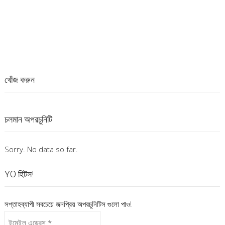
খোঁজ করুন
চলমান অপরচুনিটি
Sorry. No data so far.
YO হিটস!
সপ্তাহব্যাপী সবচেয়ে জনপ্রিয় অপরচুনিটিস গুলো পাও!