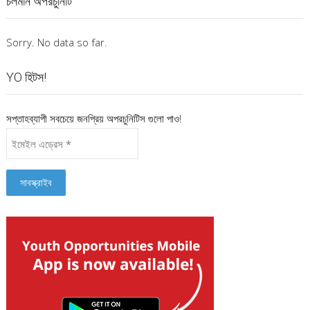
চলমান অপরচুনিটি
Sorry. No data so far.
YO হিটস!
সপ্তাহব্যাপী সবচেয়ে জনপ্রিয় অপরচুনিটিস গুলো পাও!