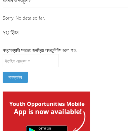
চলমান অপরচুনিটি
Sorry. No data so far.
YO হিটস!
সপ্তাহব্যাপী সবচেয়ে জনপ্রিয় অপরচুনিটিস গুলো পাও!