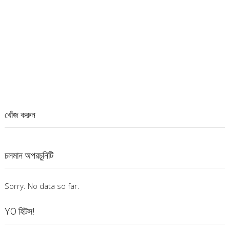
খোঁজ করুন
চলমান অপরচুনিটি
Sorry. No data so far.
YO হিটস!