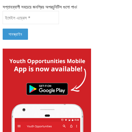
সপ্তাহব্যাপী সবচেয়ে জনপ্রিয় অপরচুনিটিস গুলো পাও!