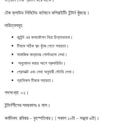
টেক ক্লাউড লিমিটেড বর্তমানে কপিরাইটিং ইন্টার্ন খুঁজছে।
দায়িত্বসমূহ:
কন্টেন্ট এর কলাকৌশল নিয়ে চিন্তাভাবনা।
টিমকে সঠিক শব্দ খুঁজে পেতে সহায়তা।
সামাজিক মাধ্যমের পোস্টগুলো লেখা।
অনুমোদন করার আগে প্রুফরিডিং।
প্রোডাক্ট এবং সেবা অনুযায়ী স্টোরি লেখা।
গ্রাফিকস টিমকে সহায়তা।
পদসংখ্যা: ০২।
ইন্টার্নশীপের সময়কালঃ ৪ মাস।
কর্মদিবস: রবিবার – বৃহস্পতিবার। ( সকাল ১০টা – সন্ধ্যা ৬টা)।