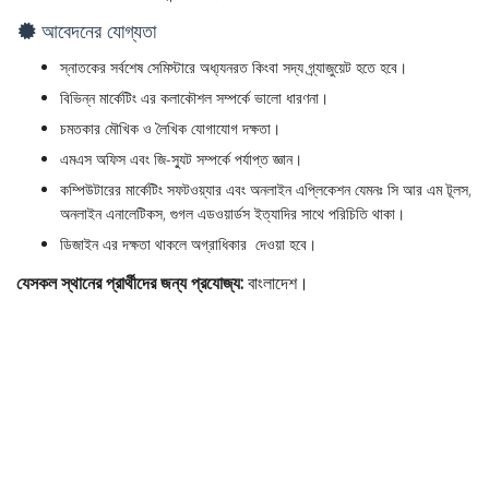
আবেদনের যোগ্যতা
স্নাতকের সর্বশেষ সেমিস্টারে অধ্য্যনরত কিংবা সদ্য গ্র্যাজুয়েট হতে হবে।
বিভিন্ন মার্কেটিং এর কলাকৌশল সম্পর্কে ভালো ধারণনা।
চমতকার মৌখিক ও লৈখিক যোগাযোগ দক্ষতা।
এমএস অফিস এবং জি-স্যুট সম্পর্কে পর্যাপ্ত জ্ঞান।
কম্পিউটারের মার্কেটিং সফটওয়্যার এবং অনলাইন এপ্লিকেশন যেমনঃ সি আর এম টূলস,
অনলাইন এনালেটিকস, গুগল এডওয়ার্ডস ইত্যাদির সাথে পরিচিতি থাকা।
ডিজাইন এর দক্ষতা থাকলে অগ্রাধিকার দেওয়া হবে।
যেসকল স্থানের প্রার্থীদের জন্য প্রযোজ্য:
বাংলাদেশ।