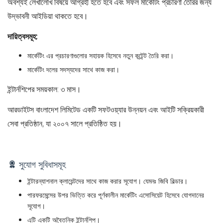
অবশ্যই লেখালেখি বিষয়ে আগ্রহী হতে হবে এবং সফল মার্কেটিং প্রচারণা তৈরির জন্য
উদ্ভাবনী আইডিয়া থাকতে হবে।
দায়িত্বসমূহ:
মার্কেটিং এর প্রচারণাগুলোর সহায়ক হিসেবে নতুন কন্টেন্ট তৈরি করা।
মার্কেটিং দলের সদস্যদের সাথে কাজ করা।
ইন্টার্নশিপের সময়কাল: ৩ মাস।
আরডাইটস বাংলাদেশ লিমিটেড একটি সফটওয়্যার উন্নয়ন এবং আইটি সক্রিয়কারী
সেবা প্রতিষ্ঠান, যা ২০০৭ সালে প্রতিষ্ঠিত হয়।
সুযোগ সুবিধাসমূহ
ইন্টারন্যাশনাল ক্লায়েন্টদের সাথে কাজ করার সূযোগ। যেমনঃ জিবি বিল্ডার।
পারফরমেন্সের উপর ভিত্তি করে পূর্ণকালীন মার্কেটিং এসোসিয়েট হিসেবে যোগদানের
সূযোগ।
এটি একটি অবৈতনিক ইন্টার্নশিপ।