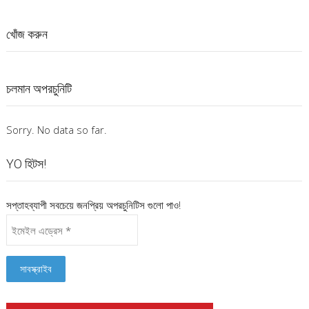
খোঁজ করুন
চলমান অপরচুনিটি
Sorry. No data so far.
YO হিটস!
সপ্তাহব্যাপী সবচেয়ে জনপ্রিয় অপরচুনিটিস গুলো পাও!