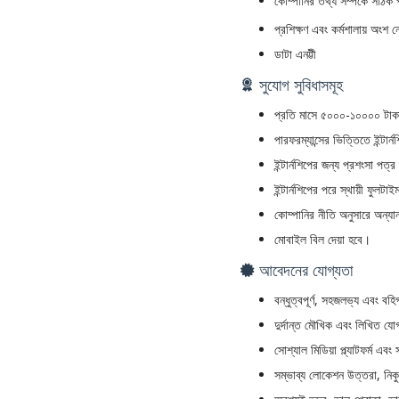
কোম্পানির তথ্য সম্পর্কে সঠিক 
প্রশিক্ষণ এবং কর্মশালায় অংশ ন
ডাটা এনট্টী
সুযোগ সুবিধাসমূহ
প্রতি মাসে ৫০০০-১০০০০ টাকা
পারফরম্যান্সের ভিত্তিতে ইন্টার
ইন্টার্নশিপের জন্য প্রশংসা পত্
ইন্টার্নশিপের পরে স্থায়ী ফুলট
কোম্পানির নীতি অনুসারে অন্যান
মোবাইল বিল দেয়া হবে।
আবেদনের যোগ্যতা
বন্ধুত্বপূর্ণ, সহজলভ্য এবং বহি
দুর্দান্ত মৌখিক এবং লিখিত যো
সোশ্যাল মিডিয়া প্ল্যাটফর্ম এবং স
সম্ভাব্য লোকেশন উত্তরা, নিক