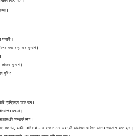
পরামর্শ দিতে হবে।
েওয়া।
 সম্মানী।
্নশিপের সময় বাড়ানোর সুযোগ।
র।
াইম কাজের সুযোগ।
্য সুবিধা।
র্গামী ব্যক্তিত্ব হতে হবে।
গাযোগের দক্ষতা।
রঞ্জামগুলি সম্পর্কে জ্ঞান।
ুঞ্জ, গুলশান, বনানী, বারিধারা – না হলে তাদের অবশ্যই আমাদের অফিসে আসার ক্ষমতা থাকতে হবে।