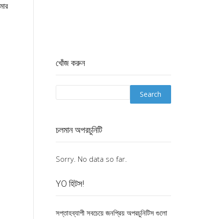
টমার
খোঁজ করুন
চলমান অপরচুনিটি
Sorry. No data so far.
YO হিটস!
সপ্তাহব্যাপী সবচেয়ে জনপ্রিয় অপরচুনিটিস গুলো