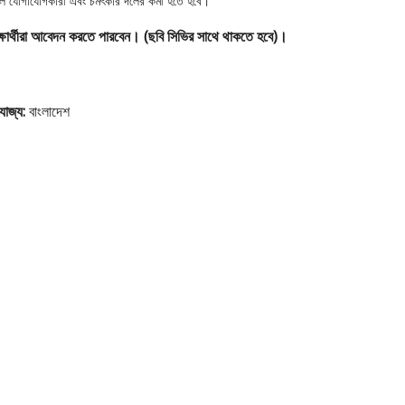
াল যোগাযোগকারী এবং চমৎকার দলের কর্মী হতে হবে।
িক্ষার্থীরা আবেদন করতে পারবেন। (ছবি সিভির সাথে থাকতে হবে)।
রযোজ্য:
বাংলাদেশ