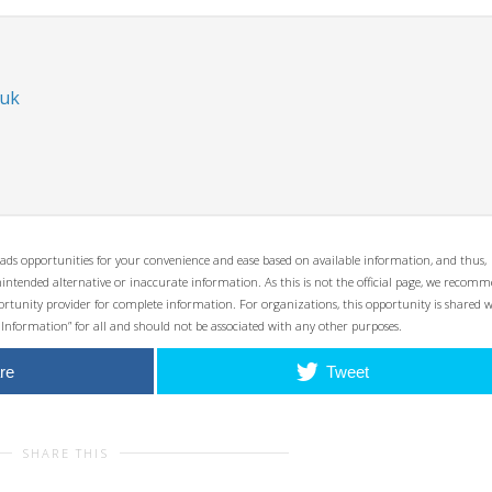
.uk
ads opportunities for your convenience and ease based on available information, and thus,
unintended alternative or inaccurate information. As this is not the official page, we recom
opportunity provider for complete information. For organizations, this opportunity is shared 
 Information” for all and should not be associated with any other purposes.
re
Tweet
SHARE THIS