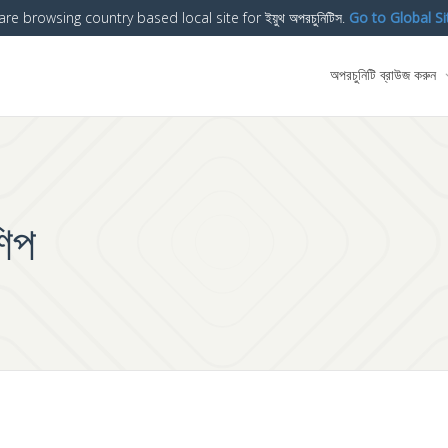
are browsing country based local site for ইয়ুথ অপরচুনিটিস.
Go to Global Si
অপরচুনিটি ব্রাউজ করুন
শিপ