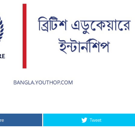
re
Tweet