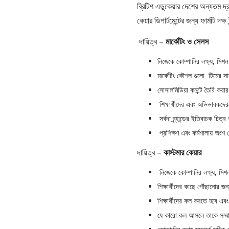
ব্রিটিশ এডুকেয়ার দেশের অন্যতম দ্রুত 
কেয়ার ডিপার্টমেন্টের জন্য ফার্মটি দক্
দায়িত্ব –
মার্কেটিং ও সেলস
নিজেকে কোম্পানির লক্ষ্য, মি
মার্কেটিং কৌশল গুলো টিমের 
সোসালমিডিয়া কনন্টে তৈরি করা
শিক্ষার্থীদের এবং অভিভাবকদের
সর্বদা ব্র্যান্ডের ইতিবাচক চিত্
প্রশিক্ষণ এবং কর্মশালায় অংশ 
দায়িত্ব –
কাস্টমার কেয়ার
নিজেকে কোম্পানির লক্ষ্য, ম
শিক্ষার্থীদের কাছে পৌঁছানোর
শিক্ষার্থীদের কল করতে হবে এবং
যে কারো কল আসলে তাকে সম্মা