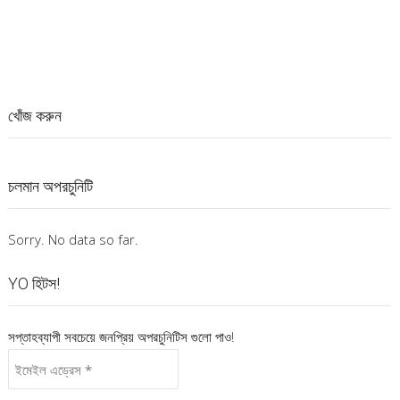
খোঁজ করুন
চলমান অপরচুনিটি
Sorry. No data so far.
YO হিটস!
সপ্তাহব্যাপী সবচেয়ে জনপ্রিয় অপরচুনিটিস গুলো পাও!