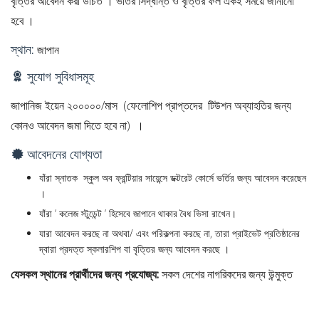
বৃত্তির আবেদন করা উচিত । ভর্তির সিদ্ধান্ত ও বৃত্তির ফল একই সময়ে জানানো
হবে ।
স্থান:
জাপান
সুযোগ সুবিধাসমূহ
জাপানিজ ইয়েন ২০০০০০/মাস (ফেলোশিপ প্রাপ্তদের টিউশন অব্যাহতির জন্য
কোনও আবেদন জমা দিতে হবে না) ।
আবেদনের যোগ্যতা
যাঁরা স্নাতক স্কুল অব ফ্রন্টিয়ার সায়েন্সে ডক্টরেট কোর্সে ভর্তির জন্য আবেদন করেছেন
।
যাঁরা ‘ কলেজ স্টুডেন্ট ‘ হিসেবে জাপানে থাকার বৈধ ভিসা রাখেন।
যারা আবেদন করছে না অথবা/ এবং পরিকল্পনা করছে না, তারা প্রাইভেট প্রতিষ্ঠানের
দ্বারা প্রদত্ত স্কলারশিপ বা বৃত্তির জন্য আবেদন করছে ।
যেসকল স্থানের প্রার্থীদের জন্য প্রযোজ্য:
সকল দেশের নাগরিকদের জন্য উন্মুক্ত