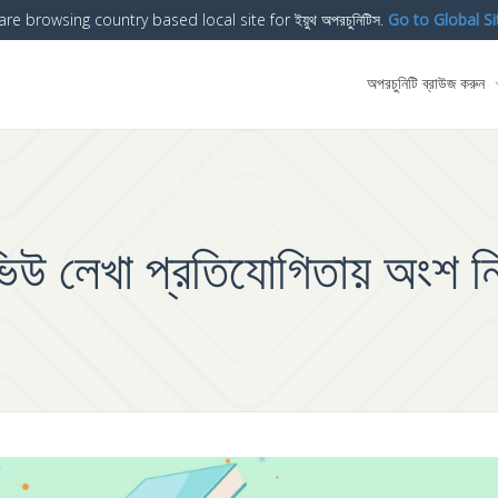
are browsing country based local site for ইয়ুথ অপরচুনিটিস.
Go to Global Si
অপরচুনিটি ব্রাউজ করুন
ভিউ লেখা প্রতিযোগিতায় অংশ নি