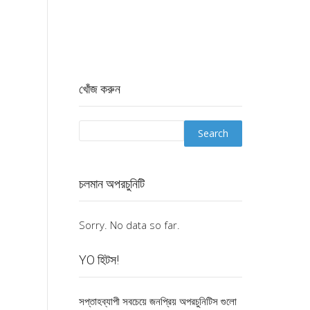
খোঁজ করুন
চলমান অপরচুনিটি
Sorry. No data so far.
YO হিটস!
সপ্তাহব্যাপী সবচেয়ে জনপ্রিয় অপরচুনিটিস গুলো