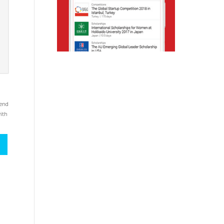
mend
with