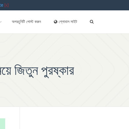
te
[x]
অপরচুনিটি পোস্ট করুন
গ্লোবাল সাইট
য়ে জিতুন পুরষ্কার