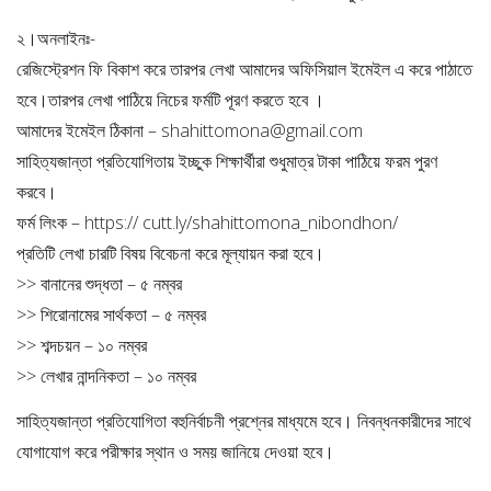
২।অনলাইনঃ-
রেজিস্ট্রেশন ফি বিকাশ করে তারপর লেখা আমাদের অফিসিয়াল ইমেইল এ করে পাঠাতে
হবে।তারপর লেখা পাঠিয়ে নিচের ফর্মটি পূরণ করতে হবে ।
আমাদের ইমেইল ঠিকানা –
shahittomona@gmail.com
সাহিত্যজান্তা প্রতিযোগিতায় ইচ্ছুক শিক্ষার্থীরা শুধুমাত্র টাকা পাঠিয়ে ফরম পুরণ
করবে।
ফর্ম লিংক – https:// cutt.ly/shahittomona_nibondhon/
প্রতিটি লেখা চারটি বিষয় বিবেচনা করে মূল্যায়ন করা হবে।
>> বানানের শুদ্ধতা – ৫ নম্বর
>> শিরোনামের সার্থকতা – ৫ নম্বর
>> শব্দচয়ন – ১০ নম্বর
>> লেখার নান্দনিকতা – ১০ নম্বর
সাহিত্যজান্তা প্রতিযোগিতা বহুনির্বাচনী প্রশ্নের মাধ্যমে হবে। নিবন্ধনকারীদের সাথে
যোগাযোগ করে পরীক্ষার স্থান ও সময় জানিয়ে দেওয়া হবে।