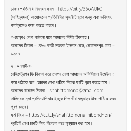
ঢাকার প্রতিনিধি নিবন্ধন ফরম – https://bit.ly/36oAUkO
[সাহিত্যমনা] আয়োজনের প্রতিনিধিরা সৃজনীচিন্তার জন্য এবং ভবিষ্যৎ
কার্যক্রমেও কাজ করতে পারবে।
*এছাড়াও লেখা পাঠানো যাবে আমাদের নির্দিষ্ট ঠিকানায়।
আমাদের ঠিকানা – কে/৬ কাজী নজরুল ইসলাম রোড, মোহাম্মদপুর, ঢাকা –
১২০৭
২।অনলাইনঃ-
রেজিস্ট্রেশন ফি বিকাশ করে তারপর লেখা আমাদের অফিসিয়াল ইমেইল এ
করে পাঠাতে হবে।তারপর লেখা পাঠিয়ে নিচের ফর্মটি পূরণ করতে হবে ।
আমাদের ইমেইল ঠিকানা –
shahittomona@gmail.com
সাহিত্যজান্তা প্রতিযোগিতায় ইচ্ছুক শিক্ষার্থীরা শুধুমাত্র টাকা পাঠিয়ে ফরম
পুরণ করবে।
ফর্ম লিংক – https://cutt.ly/shahittomona_nibondhon/
প্রতিটি লেখা চারটি বিষয় বিবেচনা করে মূল্যায়ন করা হবে।