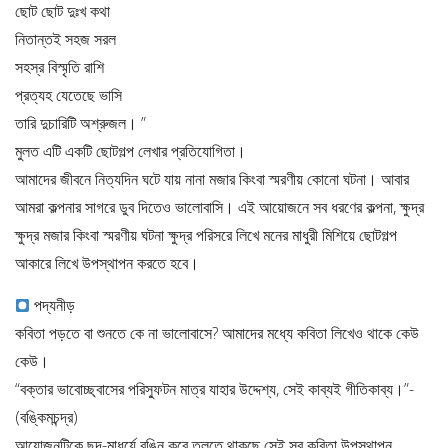
ছোট ছোট দুঃখ কথা
নিতান্তই সহজ সরল
সহস্র বিস্মৃতি রাশি
প্রত্যহ যেতেছে ভাসি
তারি দুচারিটি অশ্রুজল। ”
মুলত এটি একটি ছোটগল্প লেখার প্রতিযোগিতা।
আমাদের জীবনে নিত্যদিন ঘটে যায় নানা মজার কিংবা স্মরণীয় কোনো ঘটনা। আবার
আমরা কল্পনার সাগরে ডুব দিতেও ভালোবাসি। এই আয়োজনে সব ধরণের কল্পনা, ক্ষুদ্র
ক্ষুদ্র মজার কিংবা স্মরণীয় ঘটনা ক্ষুদ্র পরিসরে লিখে মনের মাধুরী মিশিয়ে ছোটগল্প
আকারে লিখে উপস্থাপন করতে হবে।
পদ্যনীড়
কবিতা পড়তে বা শুনতে কে না ভালোবাসে? আমাদের মধ্যে কবিতা লিখেও থাকে কেউ
কেউ।
“বক্তার ভাবোচ্ছ্বাসের পরিস্ফুটন মাত্র যাহার উদ্দেশ্য, সেই কাব্যই গীতিকাব্য।”-
(বঙ্কিমচন্দ্র)
আয়োজনটিকে ছন্দ-মাধুর্যে রঙিন করে তুলতে থাকছে সেই সব কবিতা উপস্থাপন