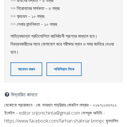
>> বানানের শুদ্ধতা – ৫ নম্বর
>> শিরোনামের সার্থকতা – ৫ নম্বর
>> শব্দচয়ন – ১০ নম্বর
>> লেখার নান্দনিকতা – ১০ নম্বর
সাহিত্যজান্তা প্রতিযোগিতা বহুনির্বাচনী প্রশ্নের মাধ্যমে হবে।
নিবন্ধনকারীদের সাথে যোগাযোগ করে পরীক্ষার স্থান ও সময় জানিয়ে দেওয়া
হবে।
আবেদন করুন
অফিসিয়াল লিংক
বিস্তারিত জানতে
যেকোনো প্রয়োজনে - মো. ফারহান শাহ্‌রিয়ার মোবাইল নাম্বার – ০১৯৭১১৩৩৭১২
ইমেইল –
editor.srijonichinta@gmail.com
ফেসবুক আইডি -
https://www.facebook.com/farhan.shahriar.bnmpc মুনতাসিন