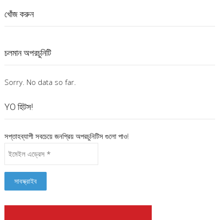
খোঁজ করুন
চলমান অপরচুনিটি
Sorry. No data so far.
YO হিটস!
সপ্তাহব্যাপী সবচেয়ে জনপ্রিয় অপরচুনিটিস গুলো পাও!