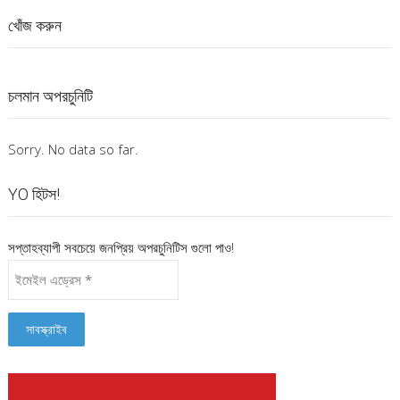
খোঁজ করুন
চলমান অপরচুনিটি
Sorry. No data so far.
YO হিটস!
সপ্তাহব্যাপী সবচেয়ে জনপ্রিয় অপরচুনিটিস গুলো পাও!