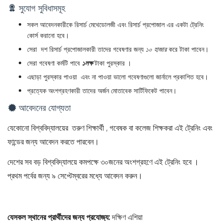
সুযোগ সুবিধাসমূহ
সকল আবেদনকারীকে রিসার্চ মেথেডোলজী এবং রিসার্চ প্রপোজাল এর একটা ট্রেনিং
কোর্স করানো হবে।
সেরা দশ রিসার্চ প্রপোজালকারী তাদের গবেষণার জন্য
১০ হাজার
করে টাকা পাবেন।
সেরা গবেষণা কর্মটি পাবে
১লক্ষ
টাকা পুরস্কার ।
এছাড়া পুরস্কার পাওয়া এবং না পাওয়া ভালো গবেষণাগুলো জার্নালে প্রকাশিত হবে।
প্রত্যেক অংশগ্রহণকারী তাদের অর্জন মোতাবেক সার্টিফিকেট পাবেন।
আবেদনের যোগ্যতা
যেকোনো বিশ্ববিদ্যালয়ের তরুণ শিক্ষার্থী , গবেষক বা কলেজ শিক্ষকরা এই ট্রেনিং এবং
ফান্ডের জন্য আবেদন করতে পারবেন।
দেশের সব বড় বিশ্ববিদ্যালয়ে কমপক্ষে ৩০জনের অংশগ্রহণে এই ট্রেনিং হবে ।
প্রথম পর্বের জন্য ৯ সেপ্টেম্বরের মধ্যে আবেদন করুন।
যেসকল স্থানের প্রার্থীদের জন্য প্রযোজ্য:
দক্ষিণ এশিয়া