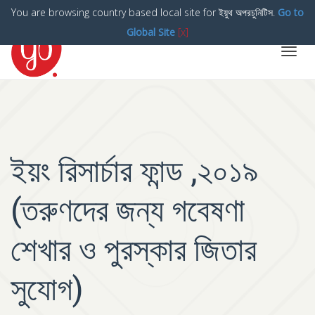
You are browsing country based local site for ইয়ুথ অপরচুনিটিস.
Go to
Global Site
[x]
Toggl
navig
ইয়ং রিসার্চার ফান্ড ,২০১৯
(তরুণদের জন্য গবেষণা
শেখার ও পুরস্কার জিতার
সুযোগ)