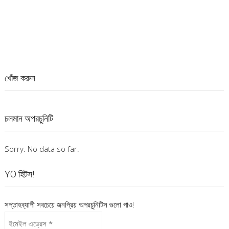
খোঁজ করুন
চলমান অপরচুনিটি
Sorry. No data so far.
YO হিটস!
সপ্তাহব্যাপী সবচেয়ে জনপ্রিয় অপরচুনিটিস গুলো পাও!