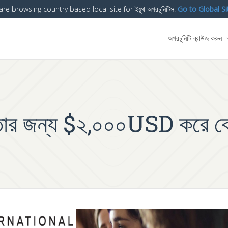
are browsing country based local site for ইয়ুথ অপরচুনিটিস.
Go to Global Si
অপরচুনিটি ব্রাউজ করুন
য়তার জন্য $২,০০০USD করে কো