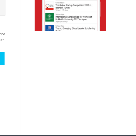
mend
with