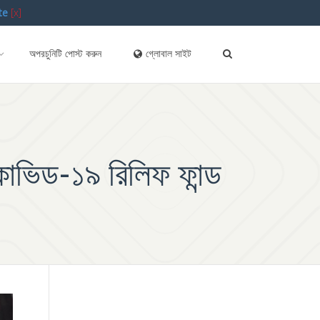
te
[x]
অপরচুনিটি পোস্ট করুন
গ্লোবাল সাইট
ভিড-১৯ রিলিফ ফান্ড