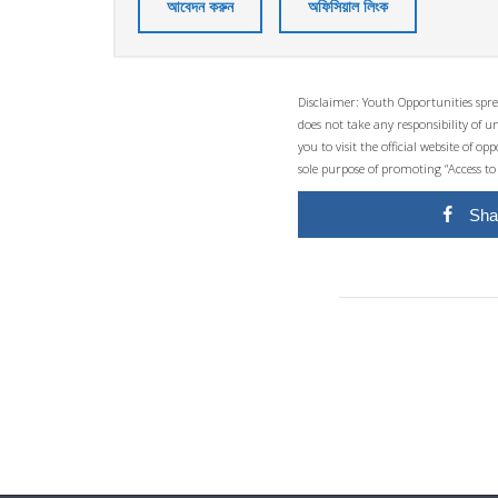
আবেদন করুন
অফিসিয়াল লিংক
Disclaimer: Youth Opportunities spre
does not take any responsibility of 
you to visit the official website of 
sole purpose of promoting “Access to
Sha