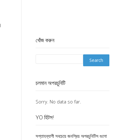
।
খোঁজ করুন
চলমান অপরচুনিটি
Sorry. No data so far.
YO হিটস!
সপ্তাহব্যাপী সবচেয়ে জনপ্রিয় অপরচুনিটিস গুলো