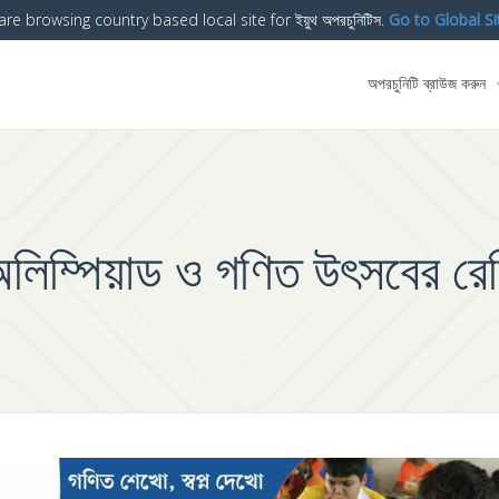
are browsing country based local site for ইয়ুথ অপরচুনিটিস.
Go to Global Si
অপরচুনিটি ব্রাউজ করুন
লিম্পিয়াড ও গণিত উৎসবের রেজ