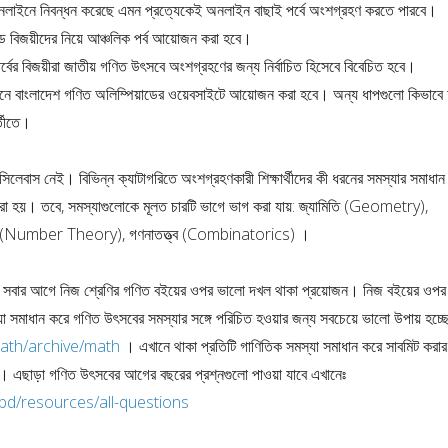
লাইনে নিবন্ধন করেছে এমন প্রত্যেকেই অনলাইন বাছাই পর্বে অংশগ্রহণ করতে পারবে।
াডে বিজয়ীদের নিয়ে আঞ্চলিক পর্ব আয়োজন করা হবে।
বের বিজয়ীরা জাতীয় গণিত উৎসবে অংশগ্রহণের জন্য নির্বাচিত হিসেবে বিবেচিত হবে।
নে বাংলাদেশ গণিত অলিম্পিয়াডের ওয়েবসাইটে আয়োজন করা হবে। অন্য ধাপগুলো কিভাবে 
্তীতে।
িলেবাস নেই। বিভিন্ন ক্যাটাগরিতে অংশগ্রহণকারী শিক্ষার্থীদের কী ধরনের সমস্যার সমাধান
 করা হয়। তবে, সমস্যাগুলোকে মূলত চারটি ভাগে ভাগ করা যায়: জ্যামিতি (Geometry),
ত্ব (Number Theory), গণনাতত্ত্ব (Combinatorics) ।
সবার আগে নিজ শ্রেণির গণিত বইয়ের ওপর ভালো দখল থাকা প্রয়োজন। নিজ বইয়ের ওপর
া সমাধান করে গণিত উৎসবের সমস্যার সঙ্গে পরিচিত হওয়ার জন্য সবচেয়ে ভালো উপায় হচ্ছ
ath/archive/math
। এখানে থাকা প্রতিটি গাণিতিক সমস্যা সমাধান করে সাবমিট করার
ল। এছাড়া গণিত উৎসবের আগের বছরের প্রশ্নগুলো পাওয়া যাবে এখানেঃ
.bd/resources/all-questions