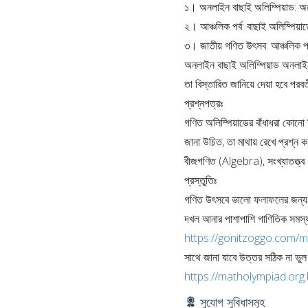
১। অনলাইন বাছাই অলিম্পিয়াড: অন
২। আঞ্চলিক পর্ব: বাছাই অলিম্পিয়
৩। জাতীয় গণিত উৎসব: আঞ্চলিক পর্
অনলাইন বাছাই অলিম্পিয়াড অনলাই
তা বিস্তারিত জানিয়ে দেয়া হবে পরবর
প্রশ্নপত্রঃ
গণিত অলিম্পিয়াডের বাঁধাধরা কোনো স
জানা উচিত, তা মাথায় রেখে প্রশ্ন
বীজগণিত (Algebra), সংখ্যাতত্
প্রস্তুতিঃ
গণিত উৎসবে ভালো ফলাফলের জন্য 
দখল আনার পাশাপাশি গাণিতিক সমস্য
https://gonitzoggo.com/m
সাথে জানা যাবে উত্তর সঠিক না ভু
https://matholympiad.org
সুযোগ সুবিধাসমূহ