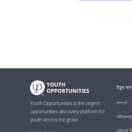
ইয়ুথ অপর
সম্পর্কে
Youth Opportunities is the largest
opportunities discovery platform for
পার্টনারসমূ
youth across the globe.
প্রায়শই জ