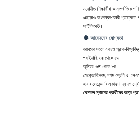
মনোনীত শিক্ষার্থীরা আন্তর্জাতিক গণ
এছাড়াও অংশগ্রহণকারী প্রত্যেকে পাব
সার্টিফিকেট।
আবেদনের যোগ্যতা
বরাবরের মতো এবারও প্রাক-বিশ্ববিদ্
প্রাইমারি: ৩য় থেকে ৫ম
জুনিয়র: ৬ষ্ঠ থেকে ৮ম
সেকেন্ডারি:নবম, দশম শ্রেণি ও এসএস
হায়ার সেকেন্ডারি:একাদশ, দ্বাদশ শ্
যেসকল স্থানের প্রার্থীদের জন্য প্