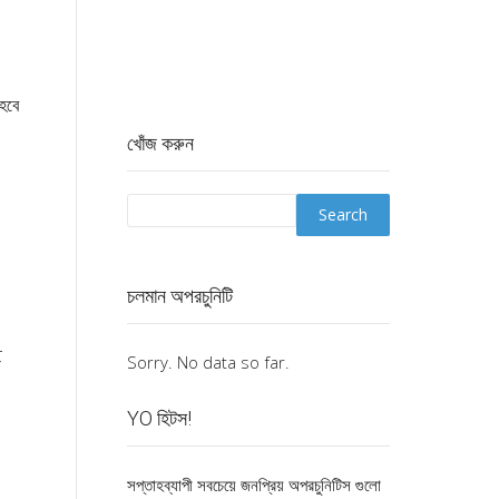
হবে
খোঁজ করুন
চলমান অপরচুনিটি
ে
Sorry. No data so far.
YO হিটস!
সপ্তাহব্যাপী সবচেয়ে জনপ্রিয় অপরচুনিটিস গুলো